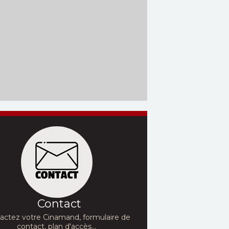
Contact
actez votre Cinamand, formulaire de
contact, plan d'accès...