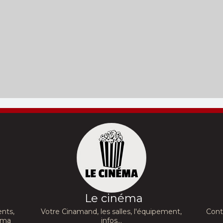
Réalisation :
Andrew
Réalisation :
Curry
Stanton
Barker
 :
Kane
Acteurs :
Tom Hanks,
Acteurs :
Michael
Tim Allen, Joan
Johnston, Inde
hiwetel
Cusack,...
Navarrette,...
Renate
Le cinéma
nts,
Votre Cinamand, les salles, l'équipement,
Cont
néma
infos...