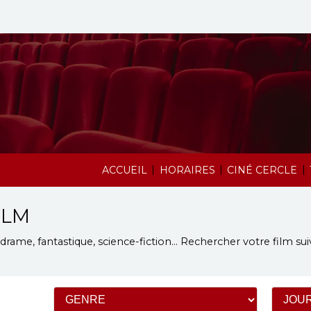
|
|
|
ACCUEIL
HORAIRES
CINÉ CERCLE
ILM
rame, fantastique, science-fiction...
Rechercher votre film sui