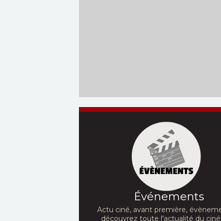
dont ils ont conquis...
Réalisation
Réalisation :
Pierre
Parsons
Coffin
Acteurs :
C
Acteurs :
Pierre Coffin,
Ejiofor, 
Trey Parker, Allison...
Reinsve,...
Événements
Actu ciné, avant première, évèneme
découvrez toute l'actualité du ci