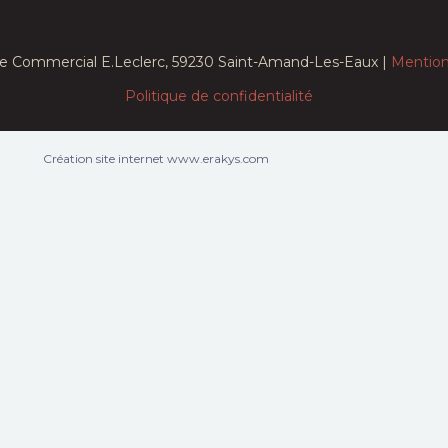
e Commercial E.Leclerc, 59230 Saint-Amand-Les-Eaux |
Mention
Politique de confidentialité
Création site internet www.erakys.com